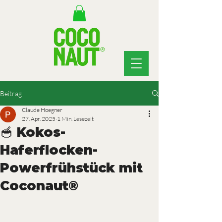
Beitrag
Claude Hoegner
27. Apr. 2025
1 Min. Lesezeit
🥣 Kokos-
Haferflocken-
Powerfrühstück mit
Coconaut®