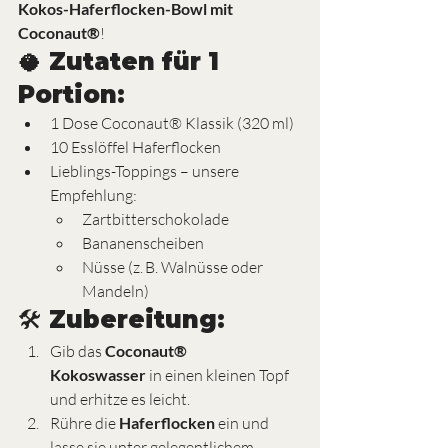
Kokos-Haferflocken-Bowl mit 
Coconaut®
!
🥥 Zutaten für 1 
Portion:
1 Dose Coconaut® Klassik (320 ml)
10 Esslöffel Haferflocken
Lieblings-Toppings – unsere 
Empfehlung:
Zartbitterschokolade
Bananenscheiben
Nüsse (z. B. Walnüsse oder 
Mandeln)
🛠️ Zubereitung:
Gib das 
Coconaut® 
Kokoswasser
 in einen kleinen Topf 
und erhitze es leicht.
Rühre die 
Haferflocken
 ein und 
lasse sie unter gelegentlichem 