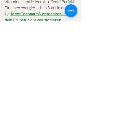
Vitaminen und Mineralstoffen✅ Perfekt 
für einen energiereichen Start in den Tag
👉 
Jetzt Coconaut® entdecken und 
dein Frühstück revolutionieren!
Coconaut - Pure Young 
Coconut Water 1000ml - 
6er Pack
Jetzt kaufen