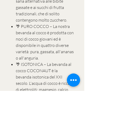
sana alternativa alle bibite
gassate e ai succhi di frutta
tradizionali, che di solito
contengono molto zucchero.
🌴 PURO COCCO – La nostra
bevanda al cocco è prodotta con
noci di cocco giovani ed è
disponibile in quattro diverse
varietà: pura, gassata, all'ananas
o all'anguria.
🌴 ISOTONICA – La bevanda al
cocco COCONAUT è la
bevanda isotonica del XXI
secolo. L'acqua di cocco è ricca
di elettroliti: magnesio, calcio,
sodio, fosforo e soprattutto
potassio.
🌴 SENZA ADDITIVI – La nostra
bevanda al cocco non contiene