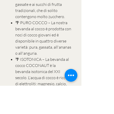
gassate e ai succhi di frutta
tradizionali, che di solito
contengono molto zucchero.
🌴 PURO COCCO – La nostra
bevanda al cocco è prodotta con
noci di cocco giovani ed è
disponibile in quattro diverse
varietà: pura, gassata, all'ananas
o all'anguria.
🌴 ISOTONICA – La bevanda al
cocco COCONAUT è la
bevanda isotonica del XXI
secolo. L'acqua di cocco è ricca
di elettroliti: magnesio, calcio,
sodio, fosforo e soprattutto
potassio.
🌴 SENZA ADDITIVI – La nostra
bevanda al cocco non contiene