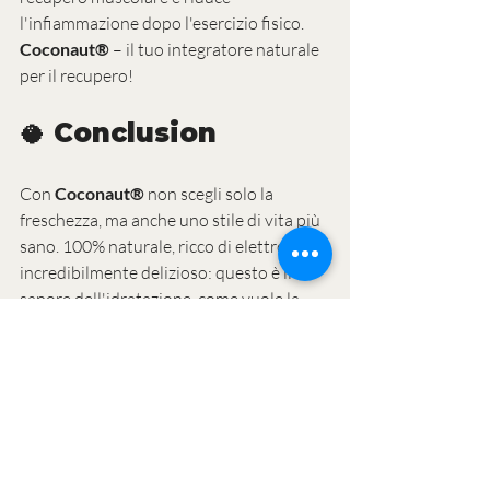
l'infiammazione dopo l'esercizio fisico. 
Coconaut®
 – il tuo integratore naturale 
per il recupero!
🥥 Conclusion
Con 
Coconaut®
 non scegli solo la 
freschezza, ma anche uno stile di vita più 
sano. 100% naturale, ricco di elettroliti e 
incredibilmente delizioso: questo è il 
sapore dell'idratazione, come vuole la 
natura.
👉 
Ordina subito Coconaut® Original 
Coconut Water
 e assapora la differenza!