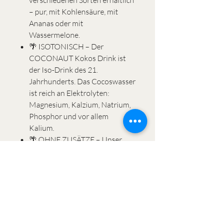
verschiedenen Sorten erhältlich
– pur, mit Kohlensäure, mit
Ananas oder mit
Wassermelone.
🌴 ISOTONISCH – Der
COCONAUT Kokos Drink ist
der Iso-Drink des 21.
Jahrhunderts. Das Cocoswasser
ist reich an Elektrolyten:
Magnesium, Kalzium, Natrium,
Phosphor und vor allem
Kalium.
🌴 OHNE ZUSÄTZE – Unser
Kokosdrink enthält keine
Zusätze, kein Zucker und keine
falschen Versprechen. Nur Liebe
und das leckerste Kokoswasser
sind unser Geheimnis!
🌴 AUS DER DOSE – Direkt aus