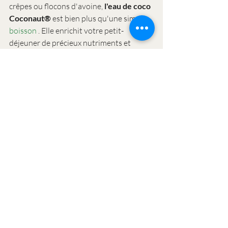
crêpes ou flocons d'avoine, 
l'eau de coco 
Coconaut®
 est bien plus qu'une simple 
boisson
 . Elle enrichit votre petit-
déjeuner de précieux nutriments et 
fournit une énergie naturelle : idéale 
pour les explorateurs de tous âges !
✅ Naturellement hydratant ✅ Riche en 
électrolytes ✅ Parfait pour l'école, le 
bureau et la vie quotidienne
👉 
Découvrez Coconaut® dès 
maintenant et savourez votre petit-
déjeuner tropical !