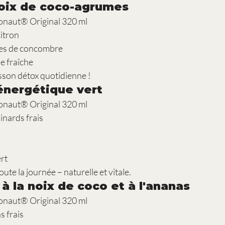
noix de coco-agrumes
onaut® Original 320 ml
citron
es de concombre
e fraîche
son détox quotidienne !
nergétique vert
onaut® Original 320 ml
inards frais
ert
ute la journée – naturelle et vitale.
à la noix de coco et à l'ananas
onaut® Original 320 ml
s frais