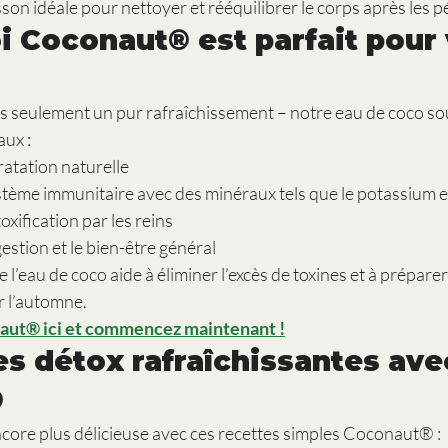
isson idéale pour nettoyer et rééquilibrer le corps après les p
i Coconaut® est parfait pour 
as seulement un pur rafraîchissement – notre eau de coco sou
aux :
ratation naturelle
ystème immunitaire avec des minéraux tels que le potassium 
oxification par les reins
estion et le bien-être général
l’eau de coco aide à éliminer l’excès de toxines et à préparer
r l’automne.
ut® ici et commencez maintenant !
tes détox rafraîchissantes ave
®
core plus délicieuse avec ces recettes simples Coconaut® :