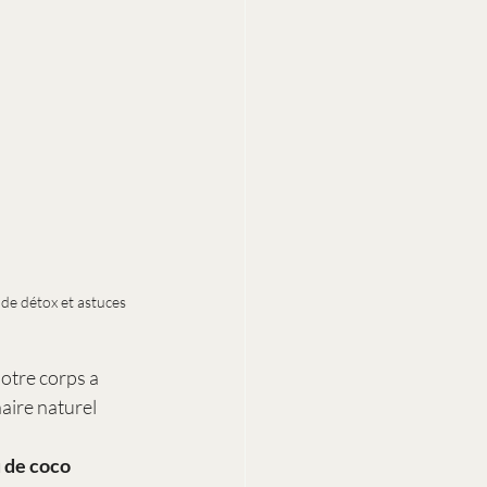
de détox et astuces 
notre corps a 
naire naturel 
u de coco 