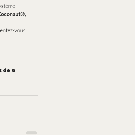
ystème 
 Coconaut®,
 sentez-vous 
t de 6