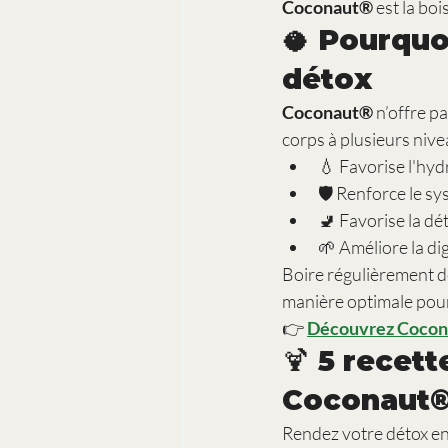
Coconaut®
 est la bo
🥥 Pourquo
détox
Coconaut®
 n’offre p
corps à plusieurs nive
💧 Favorise l'hyd
🛡️ Renforce le s
🚽 Favorise la dét
🌱 Améliore la dig
Boire régulièrement de 
manière optimale pou
👉 
Découvrez Cocona
🍹 5 recet
Coconaut
Rendez votre détox en