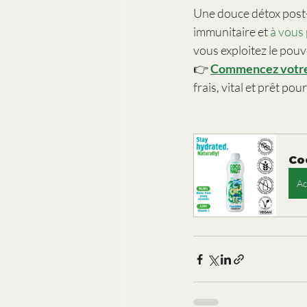
Une douce détox post-
immunitaire et 
à vous
vous exploitez le pouvo
👉 
Commencez votre 
frais, vital et prêt pou
Co
Ac