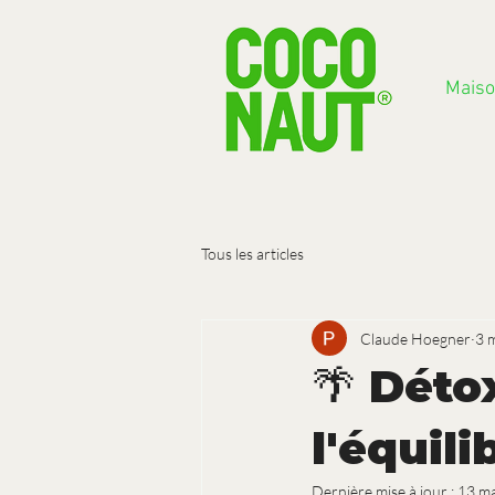
Mais
Tous les articles
Claude Hoegner
3 
🌴 Déto
l'équil
Dernière mise à jour :
13 m