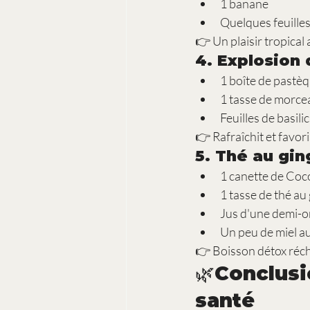
1 banane
Quelques feuille
👉 Un plaisir tropical 
4. 
Explosion 
1 boîte de past
1 tasse de morce
Feuilles de basilic
👉 Rafraîchit et favor
5. 
Thé au gin
1 canette de Coc
1 tasse de thé au
Jus d'une demi-
Un peu de miel a
👉 Boisson détox réch
🌿Conclus
santé