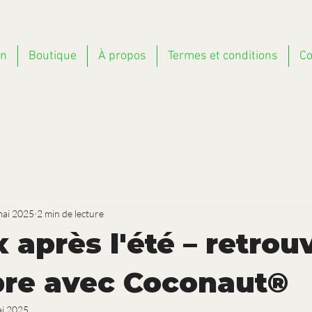
on
Boutique
À propos
Termes et conditions
Co
mai 2025
2 min de lecture
x après l'été – retrou
ibre avec Coconaut®
ai 2025