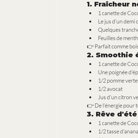
1. 
Fraîcheur 
1 canette de Coc
Le jus d'un demi 
Quelques tranch
Feuilles de menth
👉 Parfait comme bois
2. 
Smoothie é
1 canette de Coc
Une poignée d'ép
1/2 pomme verte
1/2 avocat
Jus d'un citron v
👉 De l’énergie pour to
3. 
Rêve d'été 
1 canette de Coc
1/2 tasse d'anana