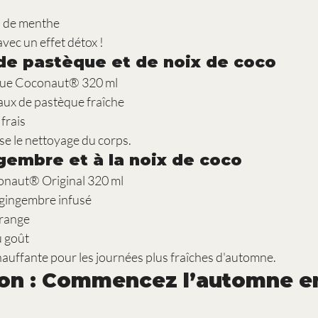
s de menthe
avec un effet détox !
de pastèque et de noix de coco
èque Coconaut® 320 ml
aux de pastèque fraîche
 frais
ise le nettoyage du corps.
gembre et à la noix de coco
onaut® Original 320 ml
 gingembre infusé
orange
u goût
auffante pour les journées plus fraîches d'automne.
ion : Commencez l’automne e