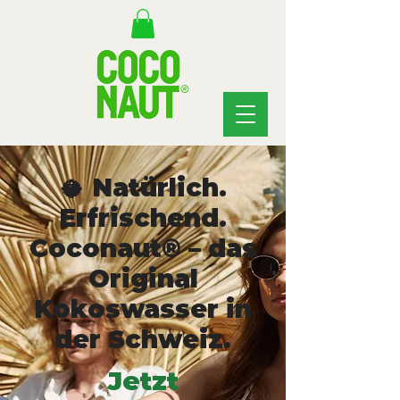
🥥 Natürlich.
Erfrischend.
Coconaut® – das
Original
Kokoswasser in
der Schweiz.
Jetzt